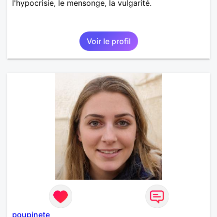
l'hypocrisie, le mensonge, la vulgarité.
Voir le profil
poupinete