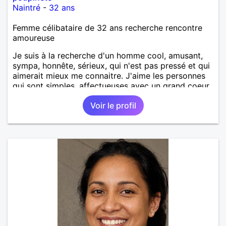
Naintré
-
32 ans
Femme célibataire de 32 ans recherche rencontre
amoureuse
Je suis à la recherche d'un homme cool, amusant,
sympa, honnête, sérieux, qui n'est pas pressé et qui
aimerait mieux me connaitre. J'aime les personnes
qui sont simples, affectueuses avec un grand coeur.
Voir le profil