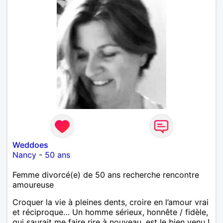
Weddoes
Nancy
-
50 ans
Femme divorcé(e) de 50 ans recherche rencontre
amoureuse
Croquer la vie à pleines dents, croire en l’amour vrai
et réciproque… Un homme sérieux, honnête / fidèle,
qui saurait me faire rire à nouveau, est le bien venu !