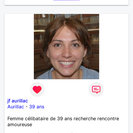
jf aurillac
Aurillac
-
39 ans
Femme célibataire de 39 ans recherche rencontre
amoureuse