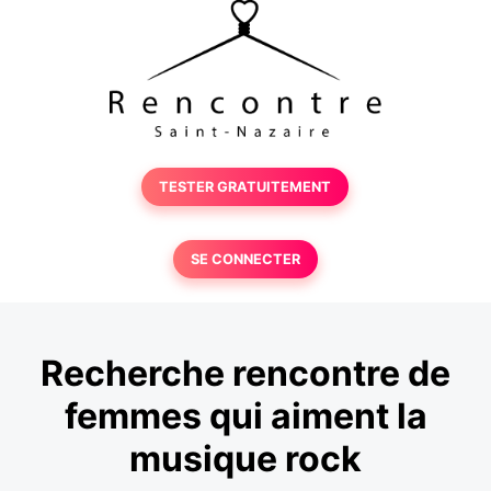
TESTER GRATUITEMENT
SE CONNECTER
Recherche rencontre de
femmes qui aiment la
musique rock