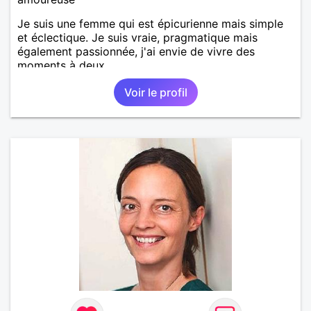
Je suis une femme qui est épicurienne mais simple
et éclectique. Je suis vraie, pragmatique mais
également passionnée, j'ai envie de vivre des
moments à deux.
Voir le profil