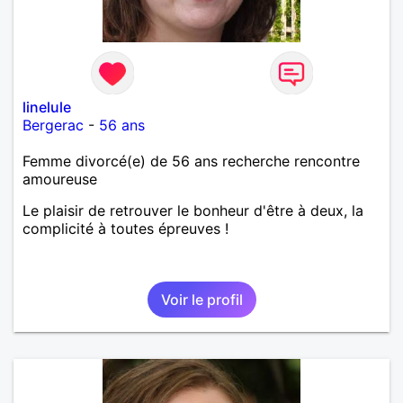
linelule
Bergerac
-
56 ans
Femme divorcé(e) de 56 ans recherche rencontre
amoureuse
Le plaisir de retrouver le bonheur d'être à deux, la
complicité à toutes épreuves !
Voir le profil