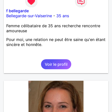
f bellegarde
Bellegarde-sur-Valserine
-
35 ans
Femme célibataire de 35 ans recherche rencontre
amoureuse
Pour moi, une relation ne peut être saine qu'en étant
sincère et honnête.
Voir le profil