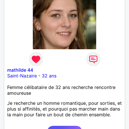
mathilde 44
Saint-Nazaire
-
32 ans
Femme célibataire de 32 ans recherche rencontre
amoureuse
Je recherche un homme romantique, pour sorties, et
plus si affinités, et pourquoi pas marcher main dans
la main pour faire un bout de chemin ensemble.