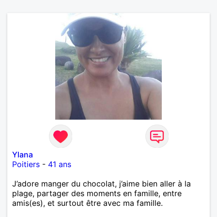
Ylana
Poitiers
-
41 ans
J’adore manger du chocolat, j’aime bien aller à la
plage, partager des moments en famille, entre
amis(es), et surtout être avec ma famille.