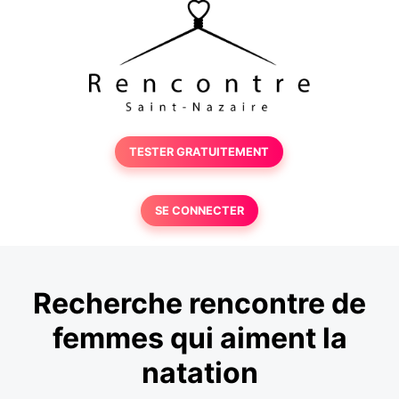
TESTER GRATUITEMENT
SE CONNECTER
Recherche rencontre de
femmes qui aiment la
natation