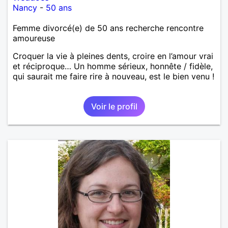
Nancy
-
50 ans
Femme divorcé(e) de 50 ans recherche rencontre
amoureuse
Croquer la vie à pleines dents, croire en l’amour vrai
et réciproque… Un homme sérieux, honnête / fidèle,
qui saurait me faire rire à nouveau, est le bien venu !
Voir le profil