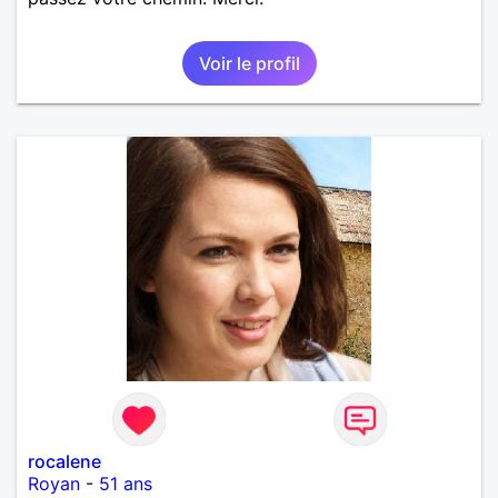
Voir le profil
rocalene
Royan
-
51 ans