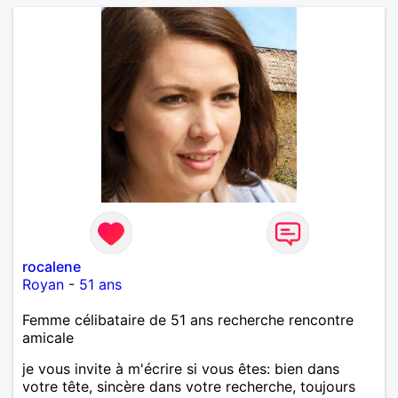
rocalene
Royan
-
51 ans
Femme célibataire de 51 ans recherche rencontre
amicale
je vous invite à m'écrire si vous êtes: bien dans
votre tête, sincère dans votre recherche, toujours