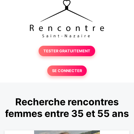
TESTER GRATUITEMENT
SE CONNECTER
Recherche rencontres
femmes entre 35 et 55 ans