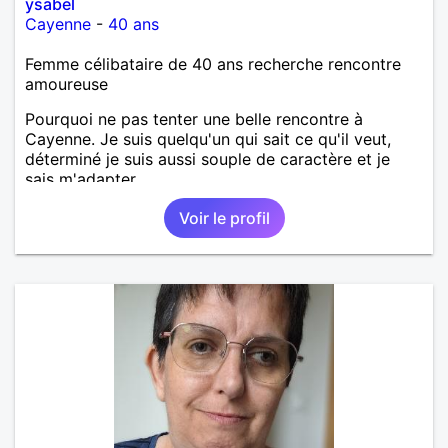
ysabel
Cayenne
-
40 ans
Femme célibataire de 40 ans recherche rencontre
amoureuse
Pourquoi ne pas tenter une belle rencontre à
Cayenne. Je suis quelqu'un qui sait ce qu'il veut,
déterminé je suis aussi souple de caractère et je
sais m'adapter.
Voir le profil