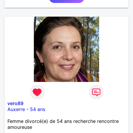
vero89
Auxerre
-
54 ans
Femme divorcé(e) de 54 ans recherche rencontre
amoureuse