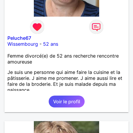
Peluche67
Wissembourg
-
52 ans
Femme divorcé(e) de 52 ans recherche rencontre
amoureuse
Je suis une personne qui aime faire la cuisine et la
pâtisserie. J aime me promener. J aime aussi lire et
faire de la broderie. Et je suis malade depuis ma
naissance.
Voir le profil