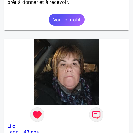
prêt à donner et à recevoir.
Voir le profil
Lilo
Laon
-
43 ans