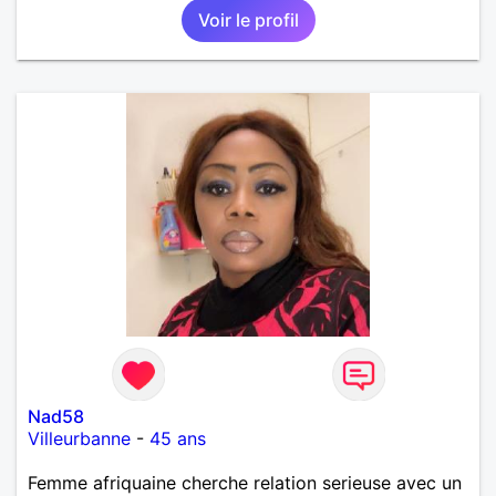
Voir le profil
Nad58
Villeurbanne
-
45 ans
Femme afriquaine cherche relation serieuse avec un