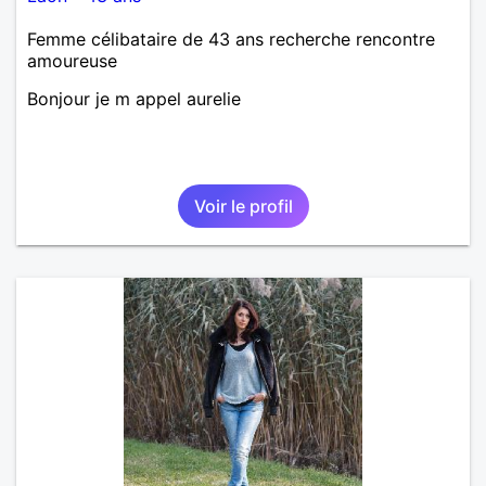
Femme célibataire de 43 ans recherche rencontre
amoureuse
Bonjour je m appel aurelie
Voir le profil