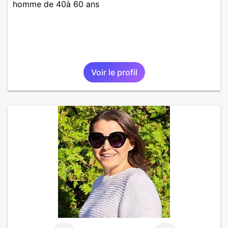
homme de 40à 60 ans
Voir le profil