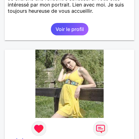
intéressé par mon portrait. Lien avec moi. Je suis
toujours heureuse de vous accueillir.
Voir le profil