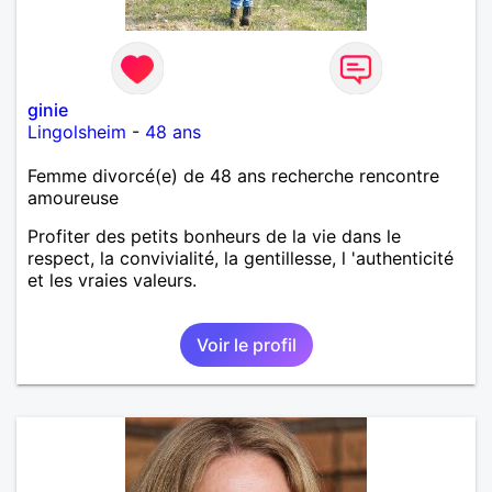
ginie
Lingolsheim
-
48 ans
Femme divorcé(e) de 48 ans recherche rencontre
amoureuse
Profiter des petits bonheurs de la vie dans le
respect, la convivialité, la gentillesse, l 'authenticité
et les vraies valeurs.
Voir le profil