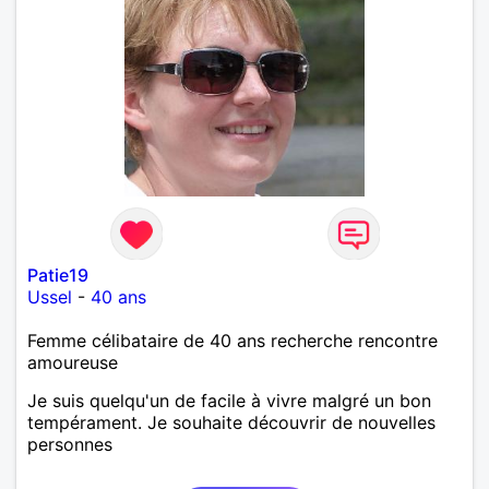
Patie19
Ussel
-
40 ans
Femme célibataire de 40 ans recherche rencontre
amoureuse
Je suis quelqu'un de facile à vivre malgré un bon
tempérament. Je souhaite découvrir de nouvelles
personnes