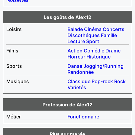
Les goûts de Alex12
Loisirs
Balade
Cinéma
Concerts
Discothéques
Famille
Lecture
Sport
Films
Action
Comédie
Drame
Horreur
Historique
Sports
Danse
Jogging/Running
Randonnée
Musiques
Classique
Pop-rock
Rock
Variétés
Profession de Alex12
Métier
Fonctionnaire
Plus sur ma vie