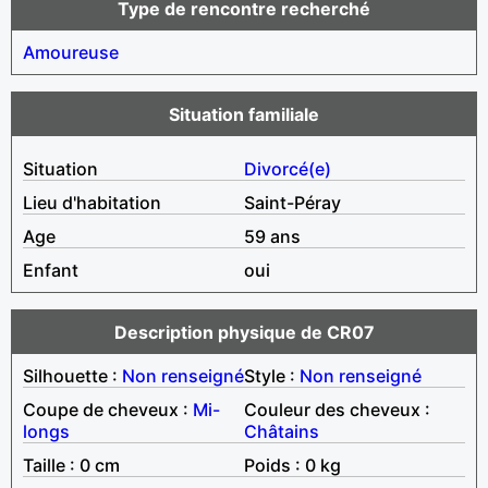
Type de rencontre recherché
Amoureuse
Situation familiale
Situation
Divorcé(e)
Lieu d'habitation
Saint-Péray
Age
59 ans
Enfant
oui
Description physique de CR07
Silhouette :
Non renseigné
Style :
Non renseigné
Coupe de cheveux :
Mi-
Couleur des cheveux :
longs
Châtains
Taille : 0 cm
Poids : 0 kg